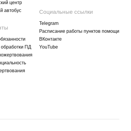
кий центр
й автобус
Социальные ссылки
Telegram
нты
Расписание работы пунктов помощи
обязанности
ВКонтакте
 обработки ПД
YouTube
пожертвования
циальность
ертвования