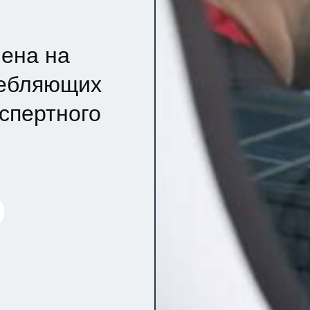
ена на
ребляющих
кспертного