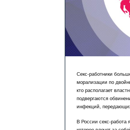
Секс-работники больш
морализации по двойн
кто располагает власт
подвергаются обвинен
инфекций, передающих
В России секс-работа
которое влечет за соб