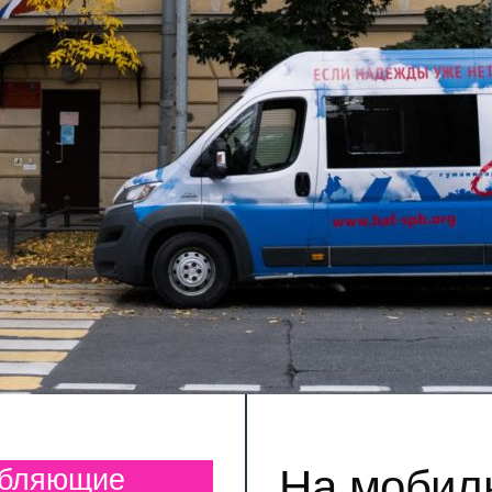
На мобил
ебляющие