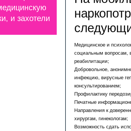
 медицинскую
наркопот
и, и захотели
следующи
Медицинское и психолог
социальным вопросам, 
реабилитации;
Добровольное, анонимно
инфекцию, вирусные геп
консультированием;
Профилактику передози
Печатные информационн
Направления к доверен
хирургам, гинекологам;
Возможность сдать исп