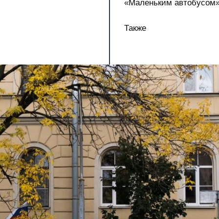
«Маленьким автобусом»
Также