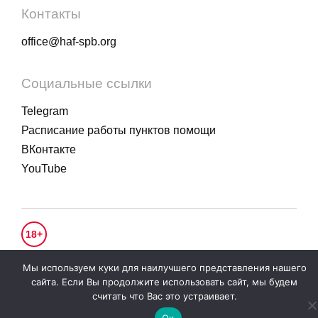
Контакты
office@haf-spb.org
Социальные ссылки
Telegram
Расписание работы пунктов помощи
ВКонтакте
YouTube
18+
© 2020 - 2026.
Гуманитарное действие
. Все права защищены.
Мы используем куки для наилучшего представления нашего
Политика конфиденциальности
сайта. Если Вы продолжите использовать сайт, мы будем
считать что Вас это устраивает.
Ок