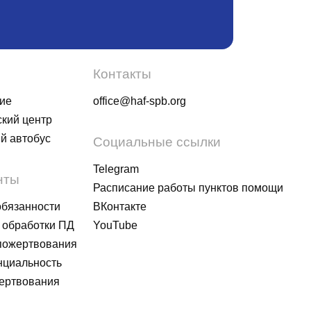
Контакты
ие
office@haf-spb.org
кий центр
й автобус
Социальные ссылки
Telegram
нты
Расписание работы пунктов помощи
обязанности
ВКонтакте
 обработки ПД
YouTube
пожертвования
циальность
ертвования