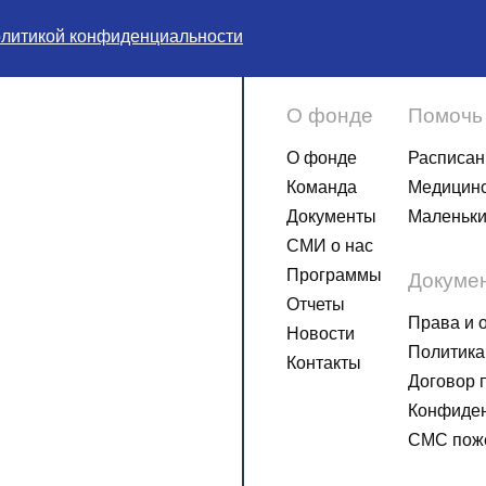
олитикой конфиденциальности
О фонде
Помочь
О фонде
Расписан
Команда
Медицинс
Документы
Маленьки
СМИ о нас
Программы
Докуме
Отчеты
Права и 
Новости
Политика
Контакты
Договор 
Конфиден
СМС пож