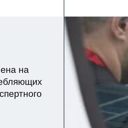
ена на
ребляющих
кспертного