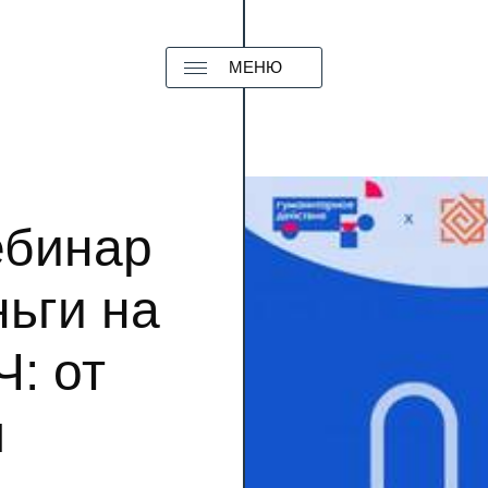
МЕНЮ
ебинар
ньги на
: от
м