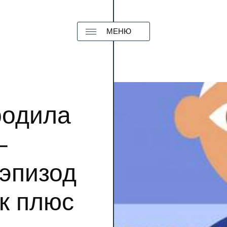
МЕНЮ
родила
–
эпизод
к плюс