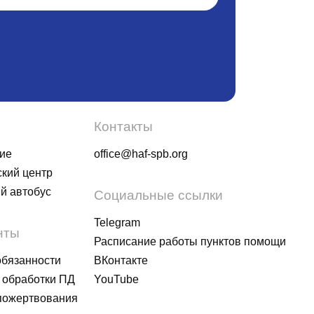
Контакты
ие
office@haf-spb.org
кий центр
й автобус
Социальные ссылки
Telegram
нты
Расписание работы пунктов помощи
обязанности
ВКонтакте
 обработки ПД
YouTube
пожертвования