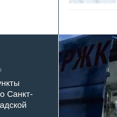
с
ункты
о Санкт-
радской