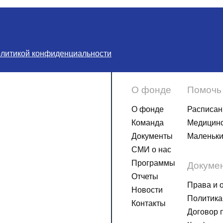
олитикой конфиденциальности
О фонде
Помочь
О фонде
Расписан
Команда
Медицинс
Документы
Маленьки
СМИ о нас
Программы
Докуме
Отчеты
Права и 
Новости
Политика
Контакты
Договор 