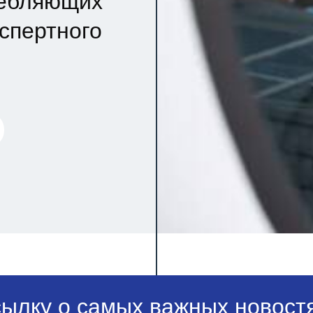
ребляющих
кспертного
сылку о самых важных новостя