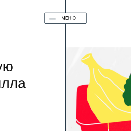
МЕНЮ
ую
илла