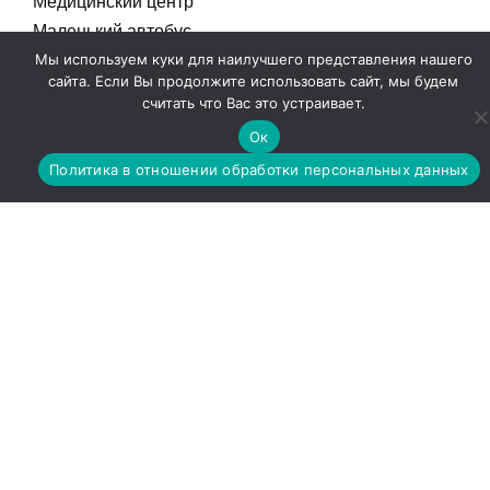
Медицинский центр
Маленький автобус
Мы используем куки для наилучшего представления нашего
сайта. Если Вы продолжите использовать сайт, мы будем
Документы
считать что Вас это устраивает.
Ок
Права и обязанности
Политика обработки ПД
Политика в отношении обработки персональных данных
Договор пожертвования
Конфиденциальность
СМС пожертвования
Контакты
office@haf-spb.org
Социальные ссылки
Telegram