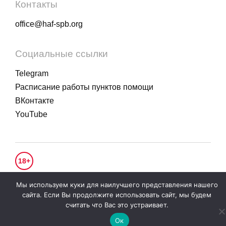
Контакты
office@haf-spb.org
Социальные ссылки
Telegram
Расписание работы пунктов помощи
ВКонтакте
YouTube
18+
© 2020 - 2026.
Гуманитарное действие
. Все права защищены.
Мы используем куки для наилучшего представления нашего
Политика конфиденциальности
сайта. Если Вы продолжите использовать сайт, мы будем
считать что Вас это устраивает.
Ок