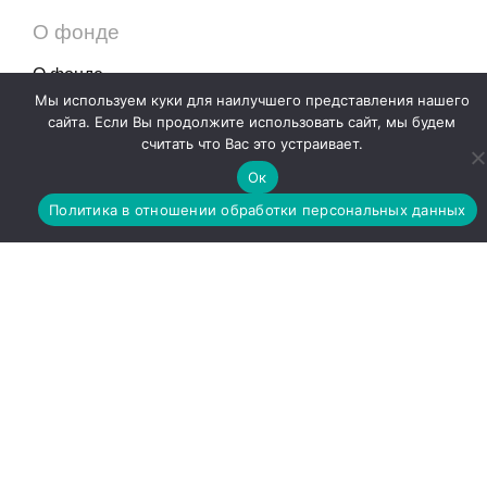
О фонде
О фонде
Мы используем куки для наилучшего представления нашего
Команда
сайта. Если Вы продолжите использовать сайт, мы будем
Документы
считать что Вас это устраивает.
СМИ о нас
Ок
Программы
Политика в отношении обработки персональных данных
Отчеты
Новости
Контакты
Помочь
Расписание
Медицинский центр
Маленький автобус