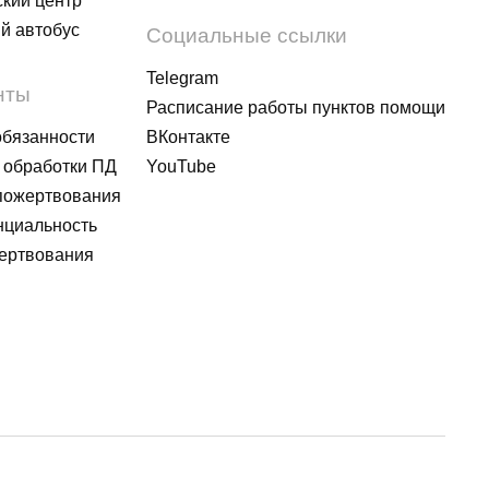
кий центр
й автобус
Социальные ссылки
Telegram
нты
Расписание работы пунктов помощи
обязанности
ВКонтакте
 обработки ПД
YouTube
пожертвования
циальность
ертвования