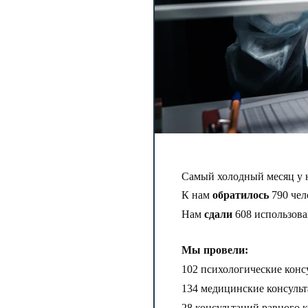
Самый холодный месяц у 
К нам
обратилось
790 чел
Нам
сдали
608 использов
Мы провели:
102 психологические конс
134 медицинские консульт
28 консультаций равного 