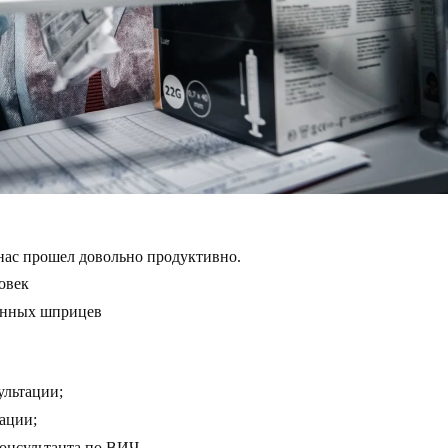
нас прошел довольно продуктивно.
овек
анных шприцев
ультации;
ации;
консультанта по ВИЧ.