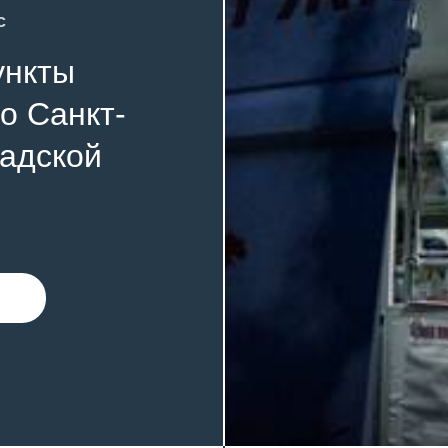
с
ункты
о Санкт-
радской