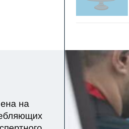
ена на
ребляющих
кспертного