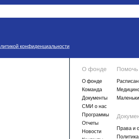
олитикой конфиденциальности
О фонде
Помочь
О фонде
Расписан
Команда
Медицинс
Документы
Маленьки
СМИ о нас
Программы
Докуме
Отчеты
Права и 
Новости
Политика