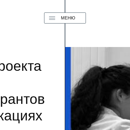
МЕНЮ
роекта
грантов
кациях