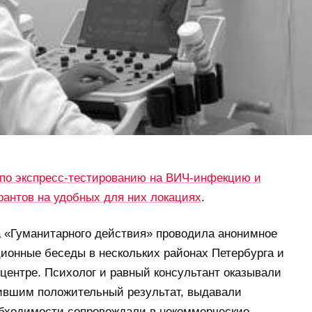
 по экспресс-тестированию на ВИЧ-инфекцию и
антов на удобных для них локациях
.
а «Гуманитарного действия» проводила анонимное
ионные беседы в нескольких районах Петербурга и
центре. Психолог и равный консультант оказывали
ившим положительный результат, выдавали
обходимости сопровождали в некоммерческие