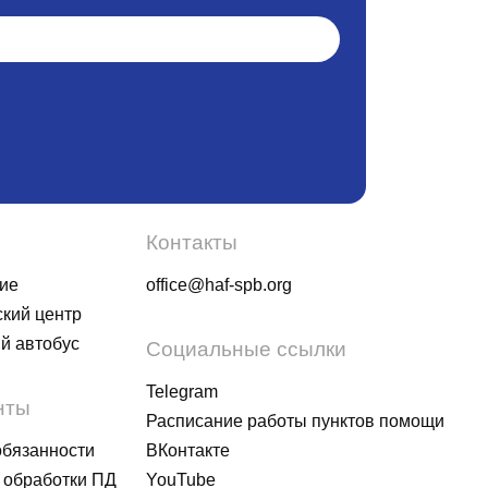
Контакты
ие
office@haf-spb.org
кий центр
й автобус
Социальные ссылки
Telegram
нты
Расписание работы пунктов помощи
обязанности
ВКонтакте
 обработки ПД
YouTube