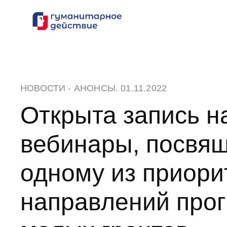
Перейти
к
содержанию
НОВОСТИ
-
АНОНСЫ
. 01.11.2022
Открыта запись н
вебинары, посвя
одному из приори
направлений про