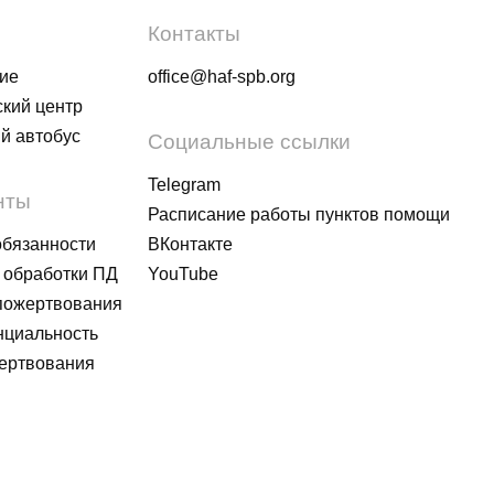
Контакты
ие
office@haf-spb.org
кий центр
й автобус
Социальные ссылки
Telegram
нты
Расписание работы пунктов помощи
обязанности
ВКонтакте
 обработки ПД
YouTube
пожертвования
циальность
ертвования