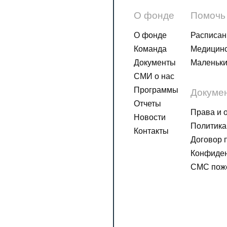
О фонде
Помочь
О фонде
Расписан
Команда
Медицинс
Документы
Маленьки
СМИ о нас
Программы
Докуме
Отчеты
Права и 
Новости
Политика
Контакты
Договор 
Конфиден
СМС пож