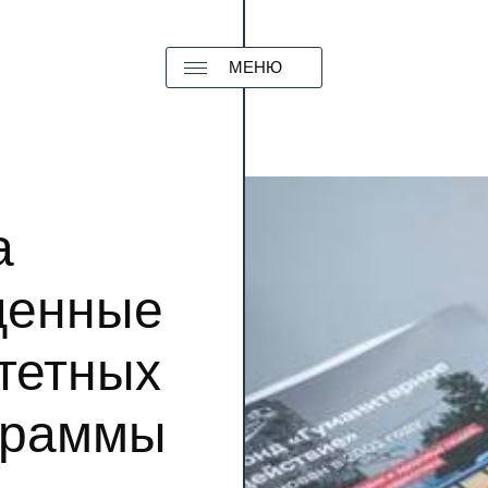
МЕНЮ
а
щенные
тетных
граммы