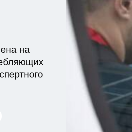
ена на
ребляющих
кспертного