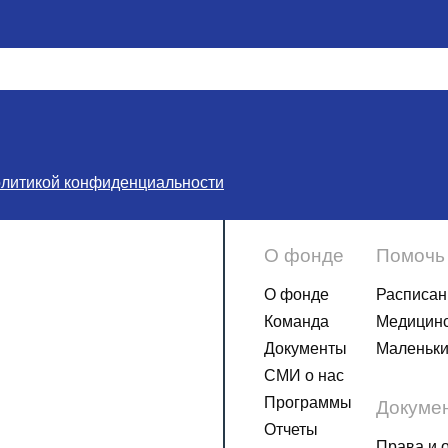
олитикой конфиденциальности
О фонде
Помочь
О фонде
Расписан
Команда
Медицинс
Документы
Маленьки
СМИ о нас
Программы
Докуме
Отчеты
Права и 