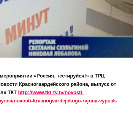
мероприятии «Россия, тестируйся!» в ТРЦ
овости Красногвардейского района, выпуск от
але ТКТ
http://www.tkt-tv.tv/novosti-
yona/novosti-krasnogvardejskogo-rajona-vypusk-