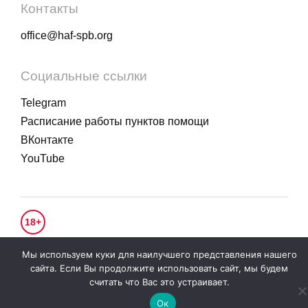
Контакты
office@haf-spb.org
Социальные ссылки
Telegram
Расписание работы пунктов помощи
ВКонтакте
YouTube
18+
© 2020 - 2026.
Гуманитарное действие
. Все права защищены.
Мы используем куки для наилучшего представления нашего
Политика конфиденциальности
сайта. Если Вы продолжите использовать сайт, мы будем
считать что Вас это устраивает.
Ок