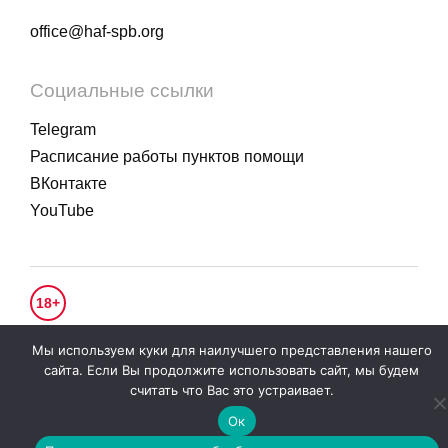
office@haf-spb.org
Социальные ссылки
Telegram
Расписание работы пунктов помощи
ВКонтакте
YouTube
18+
© 2020 - 2026.
Гуманитарное действие
. Все права защищены.
Мы используем куки для наилучшего представления нашего
Политика конфиденциальности
сайта. Если Вы продолжите использовать сайт, мы будем
считать что Вас это устраивает.
Ок